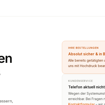
IHRE BESTELLUNGEN
en
Absolut sicher & in 
Alle bereits getätigte
uns mit Hochdruck bea
s
KUNDENSERVICE
Telefon aktuell nich
Wegen der Systemumstel
erreichbar. Bei Fragen n
essern,
Kontaktformular
– wir 