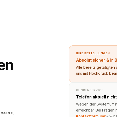
IHRE BESTELLUNGEN
en
Absolut sicher & in 
Alle bereits getätigte
uns mit Hochdruck bea
s
KUNDENSERVICE
Telefon aktuell nich
Wegen der Systemumstel
erreichbar. Bei Fragen n
essern,
Kontaktformular
– wir 