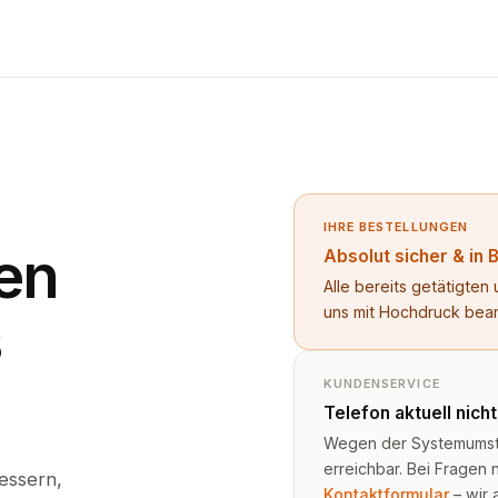
IHRE BESTELLUNGEN
en
Absolut sicher & in 
Alle bereits getätigte
uns mit Hochdruck bea
s
KUNDENSERVICE
Telefon aktuell nich
Wegen der Systemumstel
erreichbar. Bei Fragen n
essern,
Kontaktformular
– wir 