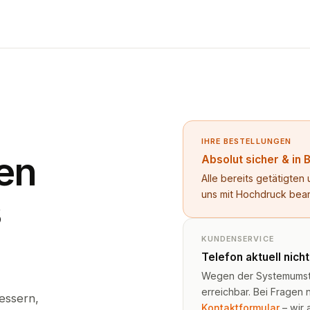
IHRE BESTELLUNGEN
en
Absolut sicher & in 
Alle bereits getätigte
uns mit Hochdruck bea
s
KUNDENSERVICE
Telefon aktuell nich
Wegen der Systemumstel
erreichbar. Bei Fragen n
essern,
Kontaktformular
– wir 