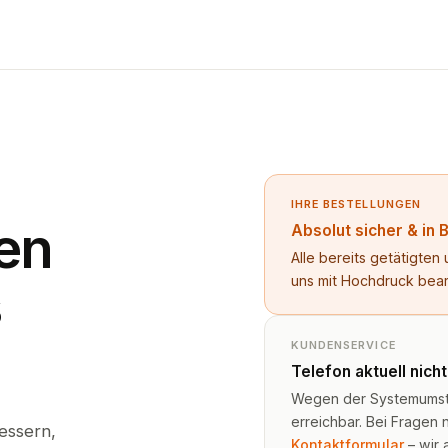
IHRE BESTELLUNGEN
en
Absolut sicher & in 
Alle bereits getätigte
uns mit Hochdruck bea
s
KUNDENSERVICE
Telefon aktuell nich
Wegen der Systemumstel
erreichbar. Bei Fragen n
essern,
Kontaktformular
– wir 