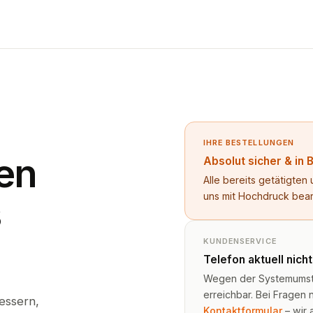
IHRE BESTELLUNGEN
en
Absolut sicher & in 
Alle bereits getätigte
uns mit Hochdruck bea
s
KUNDENSERVICE
Telefon aktuell nich
Wegen der Systemumstel
erreichbar. Bei Fragen n
essern,
Kontaktformular
– wir 