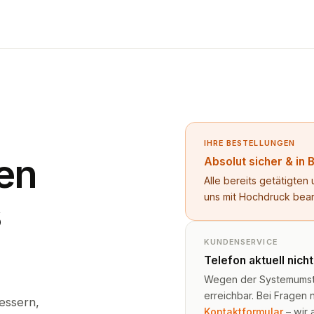
IHRE BESTELLUNGEN
en
Absolut sicher & in 
Alle bereits getätigte
uns mit Hochdruck bea
s
KUNDENSERVICE
Telefon aktuell nich
Wegen der Systemumstel
erreichbar. Bei Fragen n
essern,
Kontaktformular
– wir 