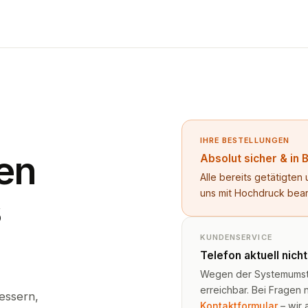
IHRE BESTELLUNGEN
en
Absolut sicher & in 
Alle bereits getätigte
uns mit Hochdruck bea
s
KUNDENSERVICE
Telefon aktuell nich
Wegen der Systemumstel
erreichbar. Bei Fragen n
essern,
Kontaktformular
– wir 